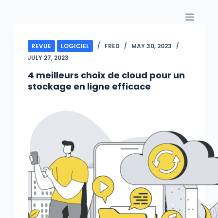
S
k
i
REVUE
LOGICIEL
FRED
MAY 30, 2023
p
JULY 27, 2023
t
o
4 meilleurs choix de cloud pour un
stockage en ligne efficace
c
o
n
t
e
n
t